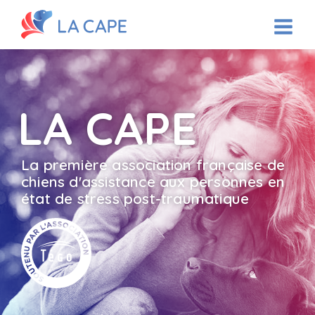
LA CAPE
La première association française de
chiens d'assistance aux personnes en
état de stress
post-traumatique