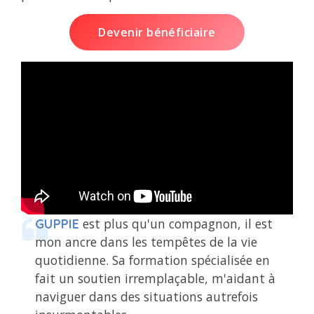
Devenir bénéficiaire
est plus qu'un compagnon, il est
GUPPIE
mon ancre dans les tempêtes de la vie
Plus qu'un chien d'assistance,
est un cadeau incroyable qui me
THOR
ÉCLAIR
quotidienne. Sa formation spécialisée en
m'aide à me reconstruire.
change la vie au quotidien.
fait un soutien irremplaçable, m'aidant à
Frédéric & Éclair
Romain & Thor
naviguer dans des situations autrefois