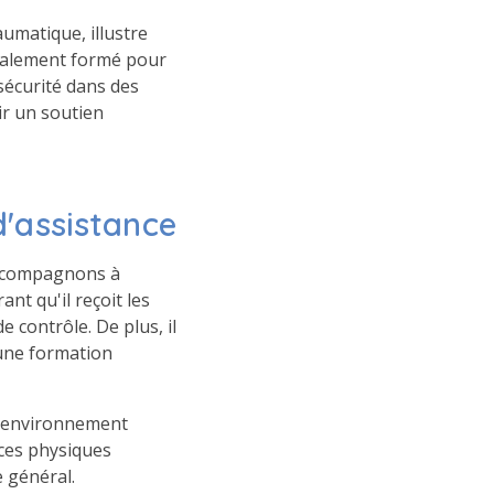
umatique, illustre
écialement formé pour
sécurité dans des
ir un soutien
d'assistance
rs compagnons à
ant qu'il reçoit les
e contrôle. De plus, il
 une formation
un environnement
ices physiques
e général.