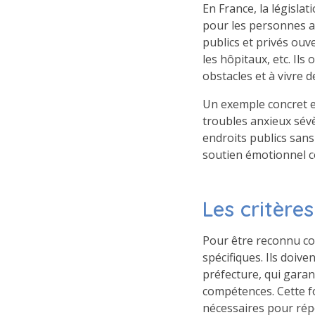
En France, la législ
pour les personnes ay
publics et privés ouv
les hôpitaux, etc. Ils
obstacles et à vivre
Un exemple concret est
troubles anxieux sévè
endroits publics sans
soutien émotionnel co
Les critères
Pour être reconnu co
spécifiques. Ils doive
préfecture, qui gara
compétences. Cette f
nécessaires pour répo